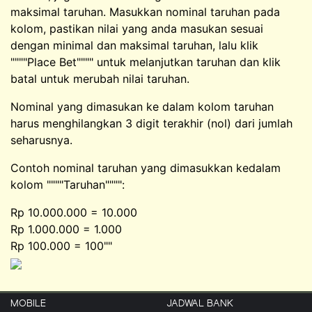
maksimal taruhan. Masukkan nominal taruhan pada
kolom, pastikan nilai yang anda masukan sesuai
dengan minimal dan maksimal taruhan, lalu klik
""""Place Bet"""" untuk melanjutkan taruhan dan klik
batal untuk merubah nilai taruhan.
Nominal yang dimasukan ke dalam kolom taruhan
harus menghilangkan 3 digit terakhir (nol) dari jumlah
seharusnya.
Contoh nominal taruhan yang dimasukkan kedalam
kolom """"Taruhan"""":
Rp 10.000.000 = 10.000
Rp 1.000.000 = 1.000
Rp 100.000 = 100""
MOBILE
JADWAL BANK